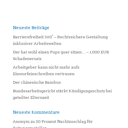
l
t
e
r
n
Neueste Beiträge
a
Barrierefreiheit 360° – Rechtssichere Gestaltung
t
inklusiver Arbeitswelten
i
Der hat wohl einen Pups quer sitzen… – 1.000 EUR
v
Schadenersatz
e
:
Arbeitgeber kann nicht mehr aufs
Einwurfeinschreiben vertrauen
Der chinesische Bambus
Bundesarbeitsgericht stärkt Kündigungsschutz bei
geteilter Elternzeit
Neueste Kommentare
Anonym
zu
30 Prozent Nachtzuschlag für