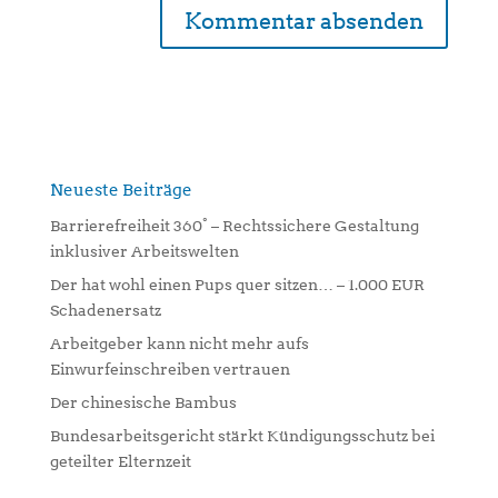
A
l
t
e
r
n
Neueste Beiträge
a
Barrierefreiheit 360° – Rechtssichere Gestaltung
t
inklusiver Arbeitswelten
i
Der hat wohl einen Pups quer sitzen… – 1.000 EUR
v
Schadenersatz
e
:
Arbeitgeber kann nicht mehr aufs
Einwurfeinschreiben vertrauen
Der chinesische Bambus
Bundesarbeitsgericht stärkt Kündigungsschutz bei
geteilter Elternzeit