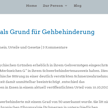
Home
Zur Person
Blog
 als Grund für Gehbehinderung
mein
,
Urteile und Gesetze
|
3 Kommentare
sychischen Gründen erheblich in ihrem Gehvermögen eingeschrä
„Merkzeichen G“ in ihrem Schwerbehindertenausweis haben. Dies 
chische Störung zu einer deutlich verstärkten Schmerzwahrnehm
it damit unmittelbar beeinträchtigt , entschied das
 in Essen in einem aktuell veröffentlichten Urteil vom 16.10.201
chwerbehinderte mit einem Grad von 50 anerkannt wurde. Sie litt ni
chronischen Fibromyalgie (Schmerzen in unterschiedlichen