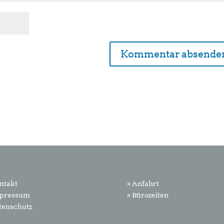
ntakt
» Anfahrt
mpressum
» Bürozeiten
tenschutz