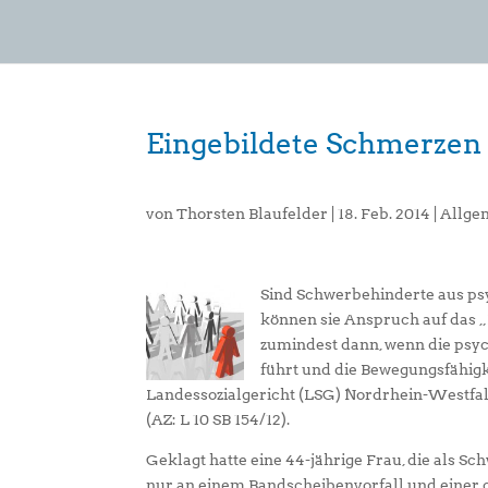
Eingebildete Schmerzen
von
Thorsten Blaufelder
|
18. Feb. 2014
|
Allge
Sind Schwerbehinderte aus p
können sie Anspruch auf das 
zumindest dann, wenn die psy
führt und die Bewegungsfähigke
Landessozialgericht (LSG) Nordrhein-Westfalen
(AZ: L 10 SB 154/12).
Geklagt hatte eine 44-jährige Frau, die als S
nur an einem Bandscheibenvorfall und einer 