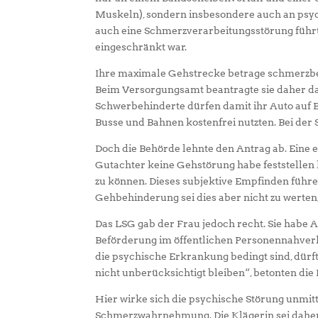
Muskeln), sondern insbesondere auch an psy
auch eine Schmerzverarbeitungsstörung führt
eingeschränkt war.
Ihre maximale Gehstrecke betrage schmerzbed
Beim Versorgungsamt beantragte sie daher d
Schwerbehinderte dürfen damit ihr Auto auf 
Busse und Bahnen kostenfrei nutzten. Bei der
Doch die Behörde lehnte den Antrag ab. Eine e
Gutachter keine Gehstörung habe feststellen 
zu können. Dieses subjektive Empfinden führ
Gehbehinderung sei dies aber nicht zu werte
Das LSG gab der Frau jedoch recht. Sie habe
Beförderung im öffentlichen Personennahver
die psychische Erkrankung bedingt sind, dürf
nicht unberücksichtigt bleiben“, betonten die 
Hier wirke sich die psychische Störung unmit
Schmerzwahrnehmung. Die Klägerin sei daher