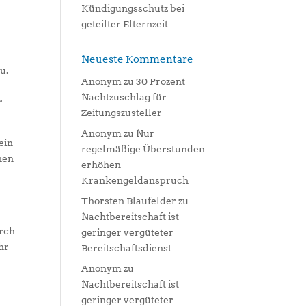
Kündigungsschutz bei
geteilter Elternzeit
Neueste Kommentare
u.
Anonym
zu
30 Prozent
Nachtzuschlag für
r
Zeitungszusteller
Anonym
zu
Nur
ein
regelmäßige Überstunden
hen
erhöhen
Krankengeldanspruch
Thorsten Blaufelder
zu
Nachtbereitschaft ist
urch
geringer vergüteter
hr
Bereitschaftsdienst
Anonym
zu
Nachtbereitschaft ist
geringer vergüteter