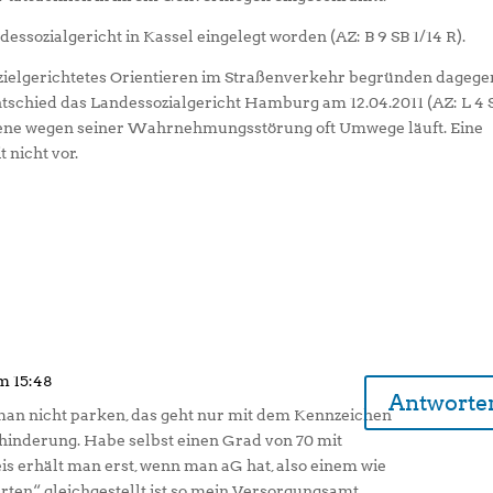
essozialgericht in Kassel eingelegt worden (AZ: B 9 SB 1/14 R).
 zielgerichtetes Orientieren im Straßenverkehr begründen dagege
tschied das Landessozialgericht Hamburg am 12.04.2011 (AZ: L 4 
offene wegen seiner Wahrnehmungsstörung oft Umwege läuft. Eine
nicht vor.
m 15:48
Antworte
an nicht parken, das geht nur mit dem Kennzeichen
inderung. Habe selbst einen Grad von 70 mit
s erhält man erst, wenn man aG hat, also einem wie
ten“ gleichgestellt ist so mein Versorgungsamt.