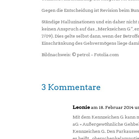
Gegen die Entscheidung ist Revision beim Bund
Ständige Halluzinationen und ein daher nicht
keinen Anspruch auf das „Merkzeichen G“, en
7/09). Dies gelte selbst dann, wenn der Betr
Einschränkung des Gehvermögens liege damit 
Bildnachweis: © petrol – Fotolia.com
3 Kommentare
Leonie
am 18. Februar 2014 u
Mit dem Kennzeichen G kann m
aG = Außergewöhnliche Gehbeh
Kennzeichen G. Den Parkauswei
es heißt „oberschenkelamputier