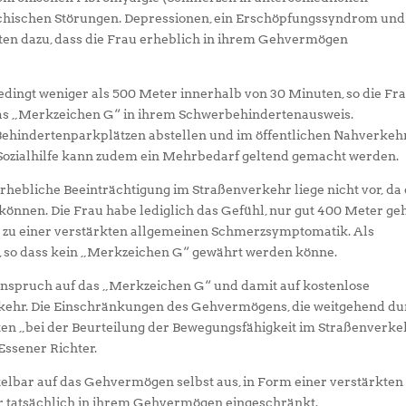
chischen Störungen. Depressionen, ein Erschöpfungssyndrom und
en dazu, dass die Frau erheblich in ihrem Gehvermögen
ingt weniger als 500 Meter innerhalb von 30 Minuten, so die Fra
as „Merkzeichen G“ in ihrem Schwerbehindertenausweis.
Behindertenparkplätzen abstellen und im öffentlichen Nahverkeh
 Sozialhilfe kann zudem ein Mehrbedarf geltend gemacht werden.
rhebliche Beeinträchtigung im Straßenverkehr liege nicht vor, da 
können. Die Frau habe lediglich das Gefühl, nur gut 400 Meter ge
e zu einer verstärkten allgemeinen Schmerzsymptomatik. Als
n, so dass kein „Merkzeichen G“ gewährt werden könne.
 Anspruch auf das „Merkzeichen G“ und damit auf kostenlose
kehr. Die Einschränkungen des Gehvermögens, die weitgehend d
ten „bei der Beurteilung der Bewegungsfähigkeit im Straßenverke
Essener Richter.
telbar auf das Gehvermögen selbst aus, in Form einer verstärkten
 tatsächlich in ihrem Gehvermögen eingeschränkt.