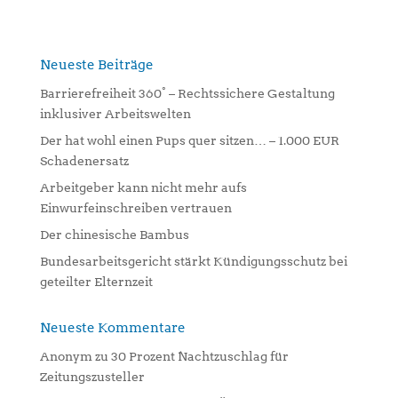
t
e
r
n
Neueste Beiträge
a
Barrierefreiheit 360° – Rechtssichere Gestaltung
t
inklusiver Arbeitswelten
i
Der hat wohl einen Pups quer sitzen… – 1.000 EUR
v
Schadenersatz
e
:
Arbeitgeber kann nicht mehr aufs
Einwurfeinschreiben vertrauen
Der chinesische Bambus
Bundesarbeitsgericht stärkt Kündigungsschutz bei
geteilter Elternzeit
Neueste Kommentare
Anonym
zu
30 Prozent Nachtzuschlag für
Zeitungszusteller