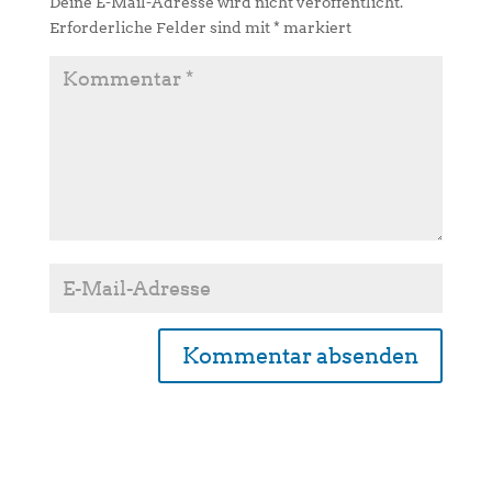
Deine E-Mail-Adresse wird nicht veröffentlicht.
Erforderliche Felder sind mit
*
markiert
A
l
t
e