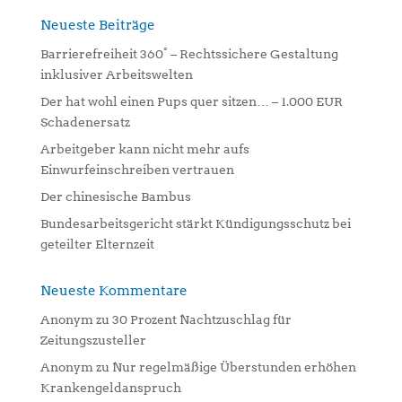
r
n
Neueste Beiträge
a
Barrierefreiheit 360° – Rechtssichere Gestaltung
t
inklusiver Arbeitswelten
i
Der hat wohl einen Pups quer sitzen… – 1.000 EUR
v
Schadenersatz
e
:
Arbeitgeber kann nicht mehr aufs
Einwurfeinschreiben vertrauen
Der chinesische Bambus
Bundesarbeitsgericht stärkt Kündigungsschutz bei
geteilter Elternzeit
Neueste Kommentare
Anonym
zu
30 Prozent Nachtzuschlag für
Zeitungszusteller
Anonym
zu
Nur regelmäßige Überstunden erhöhen
Krankengeldanspruch