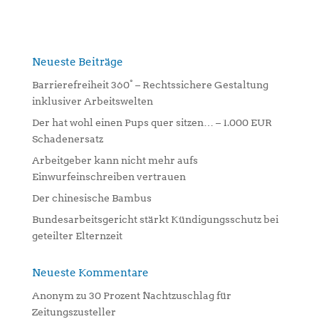
t
e
r
n
Neueste Beiträge
a
Barrierefreiheit 360° – Rechtssichere Gestaltung
t
inklusiver Arbeitswelten
i
Der hat wohl einen Pups quer sitzen… – 1.000 EUR
v
Schadenersatz
e
:
Arbeitgeber kann nicht mehr aufs
Einwurfeinschreiben vertrauen
Der chinesische Bambus
Bundesarbeitsgericht stärkt Kündigungsschutz bei
geteilter Elternzeit
Neueste Kommentare
Anonym
zu
30 Prozent Nachtzuschlag für
Zeitungszusteller