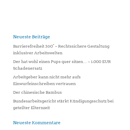
A
l
t
e
r
n
Neueste Beiträge
a
Barrierefreiheit 360° – Rechtssichere Gestaltung
t
inklusiver Arbeitswelten
i
Der hat wohl einen Pups quer sitzen… – 1.000 EUR
v
Schadenersatz
e
:
Arbeitgeber kann nicht mehr aufs
Einwurfeinschreiben vertrauen
Der chinesische Bambus
Bundesarbeitsgericht stärkt Kündigungsschutz bei
geteilter Elternzeit
Neueste Kommentare