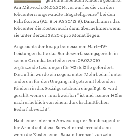
getrennt lebenden Kindern gestärkt.
Am Mittwoch, 04.06.2014, verwarf es die von den
Jobcentern angewandte „Bagatellgrenze“ bei den
Fahrtkosten (AZ: B 14 AS 30/13 R). Danach muss das
Jobcenter die Kosten auch dann übernehmen, wenn
sie unter derzeit 38,20 € pro Monat liegen.
Angesichts der knapp bemessenen Hartz-IV-
Leistungen hatte das Bundesverfassungsgericht in
seinen Grundsatzurteilen vom 09.02.2010
ergänzende Leistungen für Härtefälle gefordert.
Daraufhin wurde ein sogenannter Mehrbedarf unter
anderem für den Umgang mit getrennt lebenden
Kindern in das Sozialgesetzbuch eingefügt. Er wird
gezahlt, wenn er „unabweisbar“ ist und „seiner Höhe
nach erheblich von einem durchschnittlichen
Bedarf abweicht“.
Nach einer internen Anweisung der Bundesagentur
für Arbeit soll diese Schwelle erst erreicht sein,
wenn die Kosten eine „Bagatellgrenze“ von zehn