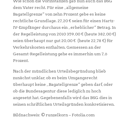
Wie schon die Vorinstanzen gab nun auch das BSG
dem Vater recht. Für eine „allgemeine
Bagatellgrenze“ von zehn Prozent gebe es keine
rechtliche Grundlage. 27,20 € seien für einen Hartz-
IV-Empfänger durchaus ein „erheblicher“ Betrag. In
der Regelleistung von 2010 359,00 € (heute 382,00 €)
seien überhaupt nur gut 20,00 € (heute 22,78 €) für
Verkehrskosten enthalten. Gemessen an der
Gesamt-Regelleistung gehe es immerhin um 7,6
Prozent.
Nach der mündlichen Urteilsbegründung blieb
zunächst unklar, ob es beim Umgangsrecht
überhaupt keine „Bagatellgrenze“ geben darf, oder
ob die Bundesagentur diese lediglich zu hoch
angesetzt hat. Gegebenenfalls wird das BSG dies in
seinen schriftlichen Urteilsgründen konkretisieren.
Bildnachweis: © runzelkorn – Fotolia.com