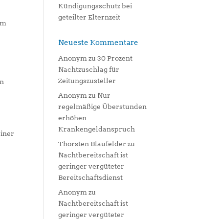
Kündigungsschutz bei
geteilter Elternzeit
um
Neueste Kommentare
Anonym
zu
30 Prozent
Nachtzuschlag für
Zeitungszusteller
rn
Anonym
zu
Nur
regelmäßige Überstunden
erhöhen
Krankengeldanspruch
einer
Thorsten Blaufelder
zu
Nachtbereitschaft ist
geringer vergüteter
Bereitschaftsdienst
Anonym
zu
Nachtbereitschaft ist
geringer vergüteter