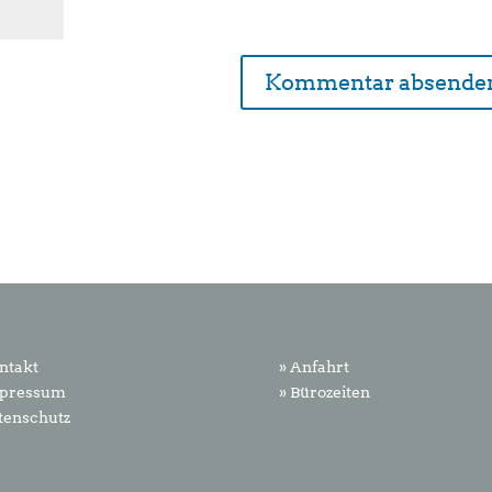
ntakt
» Anfahrt
mpressum
» Bürozeiten
tenschutz