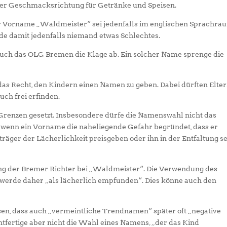
 oder Geschmacksrichtung für Getränke und Speisen.
der Vorname „Waldmeister“ sei jedenfalls im englischen Sprachra
de damit jedenfalls niemand etwas Schlechtes.
uch das OLG Bremen die Klage ab. Ein solcher Name sprenge die
das Recht, den Kindern einen Namen zu geben. Dabei dürften Elte
ch frei erfinden.
Grenzen gesetzt. Insbesondere dürfe die Namenswahl nicht das
, „wenn ein Vorname die naheliegende Gefahr begründet, dass er
ger der Lächerlichkeit preisgeben oder ihn in der Entfaltung s
ng der Bremer Richter bei „Waldmeister“. Die Verwendung des
werde daher „als lächerlich empfunden“. Dies könne auch den
esen, dass auch „vermeintliche Trendnamen“ später oft „negative
htfertige aber nicht die Wahl eines Namens, „der das Kind