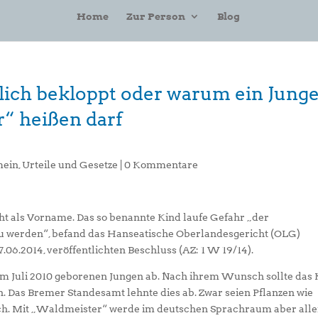
Home
Zur Person
Blog
lich bekloppt oder warum ein Jung
r“ heißen darf
mein
,
Urteile und Gesetze
|
0 Kommentare
ht als Vorname. Das so benannte Kind laufe Gefahr „der
zu werden“, befand das Hanseatische Oberlandesgericht (OLG)
.06.2014, veröffentlichten Beschluss (AZ: 1 W 19/14).
s im Juli 2010 geborenen Jungen ab. Nach ihrem Wunsch sollte das
 Das Bremer Standesamt lehnte dies ab. Zwar seien Pflanzen wie
ch. Mit „Waldmeister“ werde im deutschen Sprachraum aber alle