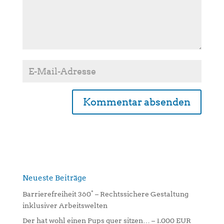
A
l
t
e
r
n
Neueste Beiträge
a
Barrierefreiheit 360° – Rechtssichere Gestaltung
t
inklusiver Arbeitswelten
i
Der hat wohl einen Pups quer sitzen… – 1.000 EUR
v