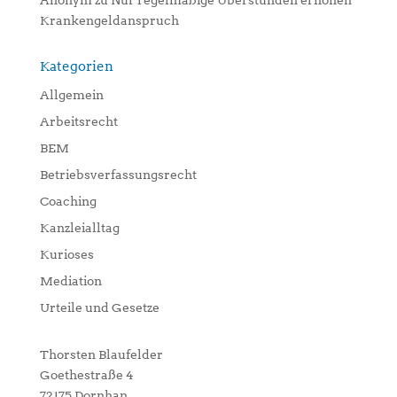
Anonym
zu
Nur regelmäßige Überstunden erhöhen
Krankengeldanspruch
Kategorien
Allgemein
Arbeitsrecht
BEM
Betriebsverfassungsrecht
Coaching
Kanzleialltag
Kurioses
Mediation
Urteile und Gesetze
Thorsten Blaufelder
Goethestraße 4
72175 Dornhan