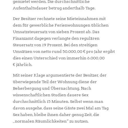
gemietet werden. Die durchschnittliche
Aufenthaltsdauer betrug anderthalb Tage.
Der Besitzer rechnete seine Mieteinnahmen mit
dem für gewerbliche Ferienwohnungen üblichen
Umsatzsteuersatz von sieben Prozent ab. Das
Finanzamt dagegen verlangte den regulären
Steuersatz von 19 Prozent. Bei den streitigen
Umsätzen von netto rund 50.000,00 € pro Jahr ergibt
dies einen Unterschied von immerhin 6.000,00
€ jährlich.
Mit seiner Klage argumentierte der Besitzer, der
überwiegende Teil der Wohnung diene der
Beherbergung und Übernachtung. Nach
wissenschaftlichen Studien dauere Sex
durchschnittlich 15 Minuten. Selbst wenn man
davon ausgehe, dass seine Gäste zwei Mal am Tag
Sex haben, bleibe ihnen daher genug Zeit, die
„normalen Räumlichkeiten“ zu nutzen.