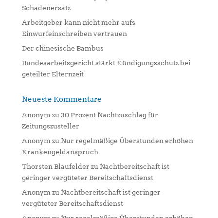
Schadenersatz
e
:
Arbeitgeber kann nicht mehr aufs
Einwurfeinschreiben vertrauen
Der chinesische Bambus
Bundesarbeitsgericht stärkt Kündigungsschutz bei
geteilter Elternzeit
Neueste Kommentare
Anonym
zu
30 Prozent Nachtzuschlag für
Zeitungszusteller
Anonym
zu
Nur regelmäßige Überstunden erhöhen
Krankengeldanspruch
Thorsten Blaufelder
zu
Nachtbereitschaft ist
geringer vergüteter Bereitschaftsdienst
Anonym
zu
Nachtbereitschaft ist geringer
vergüteter Bereitschaftsdienst