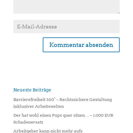
A
l
t
e
r
n
Neueste Beiträge
a
Barrierefreiheit 360° – Rechtssichere Gestaltung
t
inklusiver Arbeitswelten
i
Der hat wohl einen Pups quer sitzen… – 1.000 EUR
v
Schadenersatz
e
:
Arbeitgeber kann nicht mehr aufs