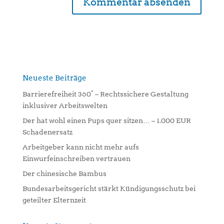
A
l
t
e
r
n
Neueste Beiträge
a
Barrierefreiheit 360° – Rechtssichere Gestaltung
t
inklusiver Arbeitswelten
i
Der hat wohl einen Pups quer sitzen… – 1.000 EUR
v
Schadenersatz
e
:
Arbeitgeber kann nicht mehr aufs
Einwurfeinschreiben vertrauen
Der chinesische Bambus
Bundesarbeitsgericht stärkt Kündigungsschutz bei
geteilter Elternzeit