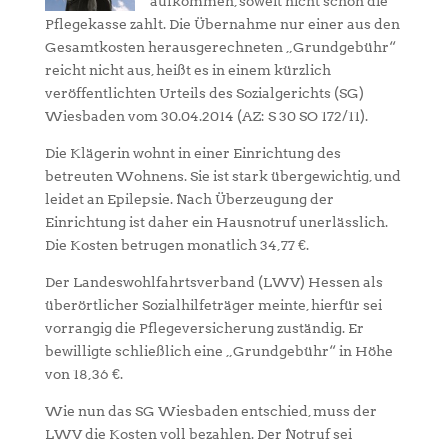
aufkommen, soweit nicht schon die
Pflegekasse zahlt. Die Übernahme nur einer aus den
Gesamtkosten herausgerechneten „Grundgebühr“
reicht nicht aus, heißt es in einem kürzlich
veröffentlichten Urteils des Sozialgerichts (SG)
Wiesbaden vom 30.04.2014 (AZ: S 30 SO 172/11).
Die Klägerin wohnt in einer Einrichtung des
betreuten Wohnens. Sie ist stark übergewichtig, und
leidet an Epilepsie. Nach Überzeugung der
Einrichtung ist daher ein Hausnotruf unerlässlich.
Die Kosten betrugen monatlich 34,77 €.
Der Landeswohlfahrtsverband (LWV) Hessen als
überörtlicher Sozialhilfeträger meinte, hierfür sei
vorrangig die Pflegeversicherung zuständig. Er
bewilligte schließlich eine „Grundgebühr“ in Höhe
von 18,36 €.
Wie nun das SG Wiesbaden entschied, muss der
LWV die Kosten voll bezahlen. Der Notruf sei