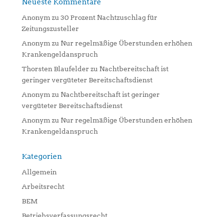
Neueste Kommentare
Anonym
zu
30 Prozent Nachtzuschlag für
Zeitungszusteller
Anonym
zu
Nur regelmäßige Überstunden erhöhen
Krankengeldanspruch
Thorsten Blaufelder
zu
Nachtbereitschaft ist
geringer vergüteter Bereitschaftsdienst
Anonym
zu
Nachtbereitschaft ist geringer
vergüteter Bereitschaftsdienst
Anonym
zu
Nur regelmäßige Überstunden erhöhen
Krankengeldanspruch
Kategorien
Allgemein
Arbeitsrecht
BEM
Betriebsverfassungsrecht