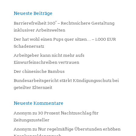
r
n
Neueste Beiträge
a
Barrierefreiheit 360° – Rechtssichere Gestaltung
t
inklusiver Arbeitswelten
i
Der hat wohl einen Pups quer sitzen… – 1.000 EUR
v
Schadenersatz
e
:
Arbeitgeber kann nicht mehr aufs
Einwurfeinschreiben vertrauen
Der chinesische Bambus
Bundesarbeitsgericht stärkt Kündigungsschutz bei
geteilter Elternzeit
Neueste Kommentare
Anonym
zu
30 Prozent Nachtzuschlag für
Zeitungszusteller
Anonym
zu
Nur regelmäßige Überstunden erhöhen