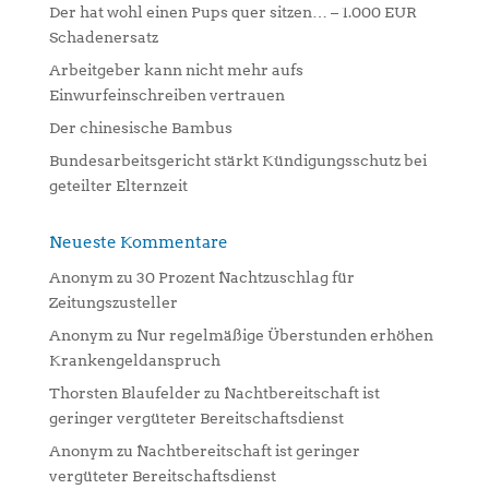
Der hat wohl einen Pups quer sitzen… – 1.000 EUR
v
Schadenersatz
e
:
Arbeitgeber kann nicht mehr aufs
Einwurfeinschreiben vertrauen
Der chinesische Bambus
Bundesarbeitsgericht stärkt Kündigungsschutz bei
geteilter Elternzeit
Neueste Kommentare
Anonym
zu
30 Prozent Nachtzuschlag für
Zeitungszusteller
Anonym
zu
Nur regelmäßige Überstunden erhöhen
Krankengeldanspruch
Thorsten Blaufelder
zu
Nachtbereitschaft ist
geringer vergüteter Bereitschaftsdienst
Anonym
zu
Nachtbereitschaft ist geringer
vergüteter Bereitschaftsdienst