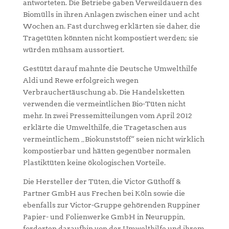
antworteten. Die Betriebe gaben Verweildauern des
Biomülls in ihren Anlagen zwischen einer und acht
Wochen an. Fast durchweg erklärten sie daher, die
Tragetüten könnten nicht kompostiert werden; sie
würden mühsam aussortiert.
Gestützt darauf mahnte die Deutsche Umwelthilfe
Aldi und Rewe erfolgreich wegen
Verbrauchertäuschung ab. Die Handelsketten
verwenden die vermeintlichen Bio-Tüten nicht
mehr. In zwei Pressemitteilungen vom April 2012
erklärte die Umwelthilfe, die Tragetaschen aus
vermeintlichem „Biokunststoff“ seien nicht wirklich
kompostierbar und hätten gegenüber normalen
Plastiktüten keine ökologischen Vorteile.
Die Hersteller der Tüten, die Victor Güthoff &
Partner GmbH aus Frechen bei Köln sowie die
ebenfalls zur Victor-Gruppe gehörenden Ruppiner
Papier- und Folienwerke GmbH in Neuruppin,
forderten daraufhin von der Umwelthilfe und ihrem