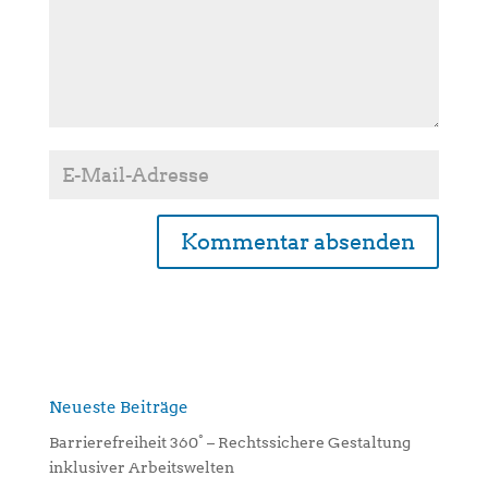
A
l
t
e
r
n
Neueste Beiträge
a
Barrierefreiheit 360° – Rechtssichere Gestaltung
t
inklusiver Arbeitswelten
i