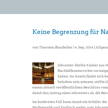
Keine Begrenzung für N
von
Thorsten Blaufelder
|
4. Sep. 2014
|
Allgem
Jobcenter dürfen Kinder aus H
Nachhilfeunterrichts verweiger
haben. Im Gesetz findet sich 
behoben sein müssen, stellte 
einem aktuell veröffentlichten Beschluss vom 2
damit den Antrag eines Jobcenters ab, die Be
Im konkreten Fall kann damit ein Schüler die
Mathematik und Englisch weiter vom Jobcente