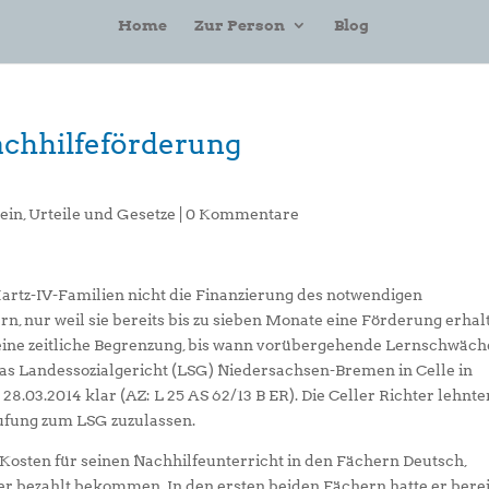
Home
Zur Person
Blog
achhilfeförderung
ein
,
Urteile und Gesetze
|
0 Kommentare
artz-IV-Familien nicht die Finanzierung des notwendigen
n, nur weil sie bereits bis zu sieben Monate eine Förderung erhal
keine zeitliche Begrenzung, bis wann vorübergehende Lernschwäc
das Landessozialgericht (LSG) Niedersachsen-Bremen in Celle in
8.03.2014 klar (AZ: L 25 AS 62/13 B ER). Die Celler Richter lehnte
rufung zum LSG zuzulassen.
 Kosten für seinen Nachhilfeunterricht in den Fächern Deutsch,
r bezahlt bekommen. In den ersten beiden Fächern hatte er berei