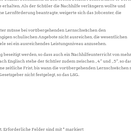
 erhalten. Als der Schüler die Nachhilfe verlängern wollte und
ne Lernförderung beantragte, weigerte sich das Jobcenter, die
center müsse bei vorübergehenden Lernschwächen den
ngigen schulischen Angebote nicht ausreichen, die wesentlichen
iele sei ein ausreichendes Leistungsniveau anzusehen.
 beseitigt werden, so dass auch ein Nachhilfeunterricht von mehr
ach Englisch stehe der Schüler zudem zwischen „4“ und „5“, so da
Eine zeitliche Frist, bis wann die vorübergehenden Lernschwächen 
setzgeber nicht festgelegt, so das LSG.
t.
Erforderliche Felder sind mit
*
markiert