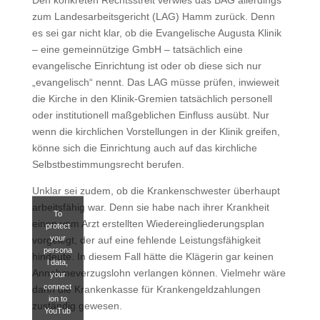
Den konkreten Rechtsstreit verwies das BAG allerdings
zum Landesarbeitsgericht (LAG) Hamm zurück. Denn
es sei gar nicht klar, ob die Evangelische Augusta Klinik
– eine gemeinnützige GmbH – tatsächlich eine
evangelische Einrichtung ist oder ob diese sich nur
„evangelisch“ nennt. Das LAG müsse prüfen, inwieweit
die Kirche in den Klinik-Gremien tatsächlich personell
oder institutionell maßgeblichen Einfluss ausübt. Nur
wenn die kirchlichen Vorstellungen in der Klinik greifen,
könne sich die Einrichtung auch auf das kirchliche
Selbstbestimmungsrecht berufen.
Unklar sei zudem, ob die Krankenschwester überhaupt
arbeitsfähig war. Denn sie habe nach ihrer Krankheit
To
einen vom Arzt erstellten Wiedereingliederungsplan
protect
your
vorgelegt, der auf eine fehlende Leistungsfähigkeit
persona
hindeute. In diesem Fall hätte die Klägerin gar keinen
l data,
Annahmeverzugslohn verlangen können. Vielmehr wäre
your
connect
dann die Krankenkasse für Krankengeldzahlungen
ion to
zuständig gewesen.
YouTub