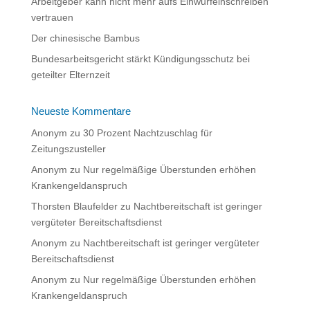
:
Arbeitgeber kann nicht mehr aufs Einwurfeinschreiben
vertrauen
Der chinesische Bambus
Bundesarbeitsgericht stärkt Kündigungsschutz bei
geteilter Elternzeit
Neueste Kommentare
Anonym
zu
30 Prozent Nachtzuschlag für
Zeitungszusteller
Anonym
zu
Nur regelmäßige Überstunden erhöhen
Krankengeldanspruch
Thorsten Blaufelder
zu
Nachtbereitschaft ist geringer
vergüteter Bereitschaftsdienst
Anonym
zu
Nachtbereitschaft ist geringer vergüteter
Bereitschaftsdienst
Anonym
zu
Nur regelmäßige Überstunden erhöhen
Krankengeldanspruch