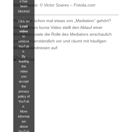
e has
Bildnachweis:
© Victor Soares – Fotolia.com
been
blocked
.
Haben Sie schon mal etwas von „Mediation“ gehört?
Click on
Load
Nein? Dieses kurze Video stellt den Ablauf einer
video
Mediation sowie die Rolle des Mediators anschaulich
to
und leicht verständlich vor und räumt mit häufigen
unblock
YouTub
Missverständnissen auf:
e.
By
loading
the
video
you
accept
the
privacy
policy of
YouTub
e.
More
informat
ion
about
YouTub