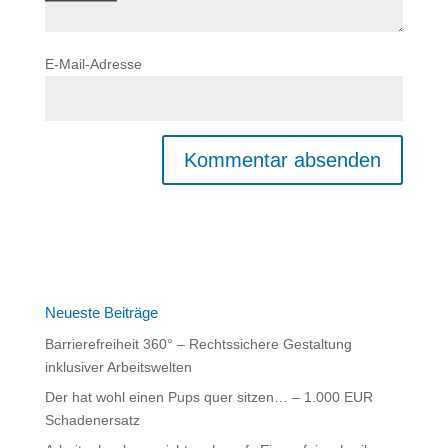
E-Mail-Adresse
A
l
t
e
r
n
Neueste Beiträge
a
Barrierefreiheit 360° – Rechtssichere Gestaltung
t
inklusiver Arbeitswelten
i
Der hat wohl einen Pups quer sitzen… – 1.000 EUR
v
Schadenersatz
e