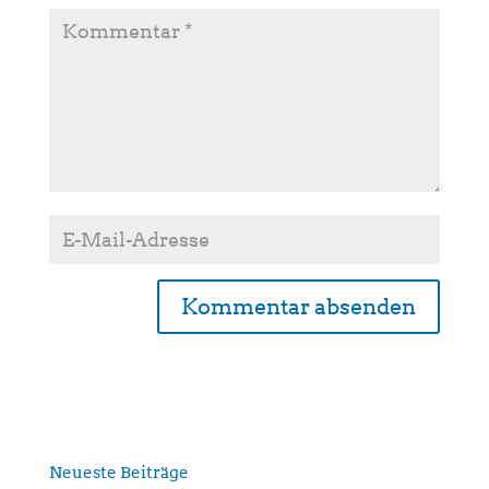
A
l
t
e
r
n
Neueste Beiträge