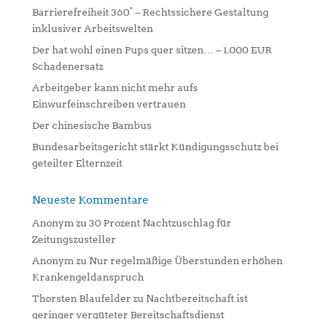
a
Barrierefreiheit 360° – Rechtssichere Gestaltung
t
inklusiver Arbeitswelten
i
Der hat wohl einen Pups quer sitzen… – 1.000 EUR
v
Schadenersatz
e
:
Arbeitgeber kann nicht mehr aufs
Einwurfeinschreiben vertrauen
Der chinesische Bambus
Bundesarbeitsgericht stärkt Kündigungsschutz bei
geteilter Elternzeit
Neueste Kommentare
Anonym
zu
30 Prozent Nachtzuschlag für
Zeitungszusteller
Anonym
zu
Nur regelmäßige Überstunden erhöhen
Krankengeldanspruch
Thorsten Blaufelder
zu
Nachtbereitschaft ist
geringer vergüteter Bereitschaftsdienst