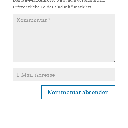
Deine E-Mail-Adresse wird nicht veröffentlicht.
Erforderliche Felder sind mit
*
markiert
A
l
t
e