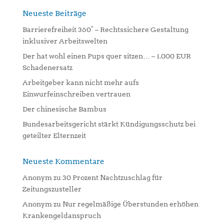
r
n
Neueste Beiträge
a
Barrierefreiheit 360° – Rechtssichere Gestaltung
t
inklusiver Arbeitswelten
i
Der hat wohl einen Pups quer sitzen… – 1.000 EUR
v
Schadenersatz
e
:
Arbeitgeber kann nicht mehr aufs
Einwurfeinschreiben vertrauen
Der chinesische Bambus
Bundesarbeitsgericht stärkt Kündigungsschutz bei
geteilter Elternzeit
Neueste Kommentare
Anonym
zu
30 Prozent Nachtzuschlag für
Zeitungszusteller
Anonym
zu
Nur regelmäßige Überstunden erhöhen
Krankengeldanspruch