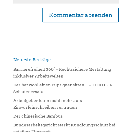
A
l
t
e
r
n
Neueste Beiträge
a
Barrierefreiheit 360° – Rechtssichere Gestaltung
t
inklusiver Arbeitswelten
i
Der hat wohl einen Pups quer sitzen… – 1.000 EUR
v
Schadenersatz
e
:
Arbeitgeber kann nicht mehr aufs
Einwurfeinschreiben vertrauen
Der chinesische Bambus
Bundesarbeitsgericht stärkt Kündigungsschutz bei
geteilter Elternzeit