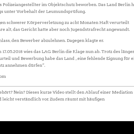
als Polizeiangestellter im Objektschutz beworben. Das Land Berlin h
dings unter Vorbehalt der Leumundsprüfung.
gen schwerer Körperverletzung zu acht Monaten Haft verurteilt
hre alt, das Gericht hatte aber noch Jugendstrafrecht angewandt.
lass, den Bewerber abzulehnen. Dagegen klagte er.
 17.05.2018 wies das LAG Berlin die Klage nun ab. Trotz des länge
furteil und Bewerbung habe das Land „eine fehlende Eignung für e
hutz annehmen dürfen“.
com
hört? Nein? Dieses kurze Video stellt den Ablauf einer Mediation
d leicht verständlich vor. Zudem räumt mit häufigen