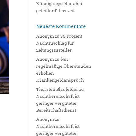
Kündigungsschutz bei
geteilter Elternzeit
Neueste Kommentare
Anonym
zu
30 Prozent
Nachtzuschlag für
Zeitungszusteller
Anonym
zu
Nur
regelmäßige Überstunden
erhöhen
Krankengeldanspruch
Thorsten Blaufelder
zu
Nachtbereitschaft ist
geringer vergüteter
Bereitschaftsdienst
Anonym
zu
Nachtbereitschaft ist
geringer vergüteter