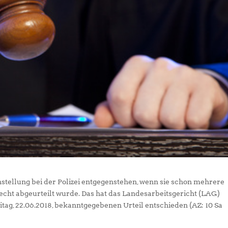
nstellung bei der Polizei entgegenstehen, wenn sie schon mehrere
echt abgeurteilt wurde. Das hat das Landesarbeitsgericht (LAG)
tag, 22.06.2018, bekanntgegebenen Urteil entschieden (AZ: 10 Sa