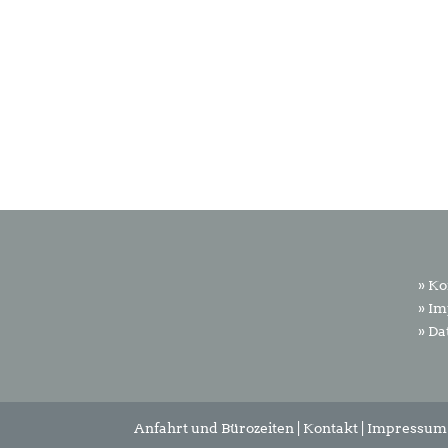
A
l
t
e
r
n
a
t
i
v
» Ko
e
» I
:
» Da
Anfahrt und Bürozeiten
|
Kontakt
|
Impressum