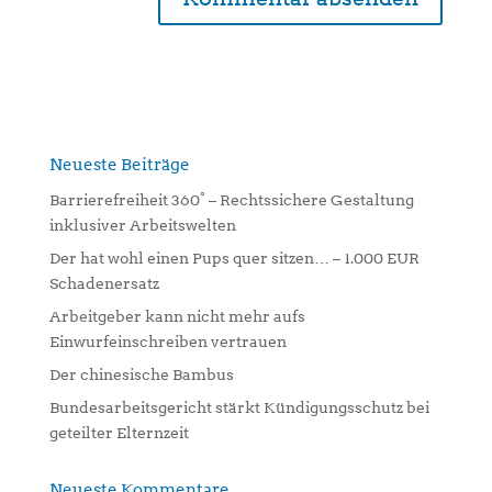
A
l
t
e
r
n
Neueste Beiträge
a
Barrierefreiheit 360° – Rechtssichere Gestaltung
t
inklusiver Arbeitswelten
i
Der hat wohl einen Pups quer sitzen… – 1.000 EUR
v
Schadenersatz
e
:
Arbeitgeber kann nicht mehr aufs
Einwurfeinschreiben vertrauen
Der chinesische Bambus
Bundesarbeitsgericht stärkt Kündigungsschutz bei
geteilter Elternzeit
Neueste Kommentare