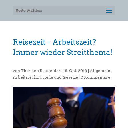
Seite wählen
Reisezeit = Arbeitszeit?
Immer wieder Streitthema!
von
Thorsten Blaufelder
|
18. Okt. 2018
|
Allgemein
,
Arbeitsrecht
,
Urteile und Gesetze
|
0 Kommentare