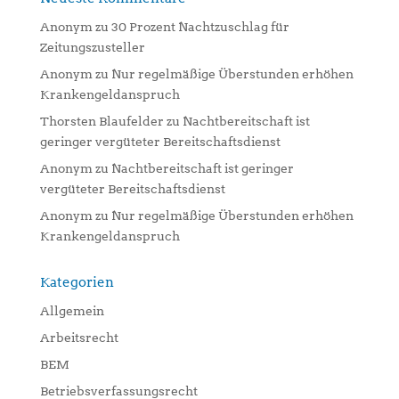
Anonym
zu
30 Prozent Nachtzuschlag für
Zeitungszusteller
Anonym
zu
Nur regelmäßige Überstunden erhöhen
Krankengeldanspruch
Thorsten Blaufelder
zu
Nachtbereitschaft ist
geringer vergüteter Bereitschaftsdienst
Anonym
zu
Nachtbereitschaft ist geringer
vergüteter Bereitschaftsdienst
Anonym
zu
Nur regelmäßige Überstunden erhöhen
Krankengeldanspruch
Kategorien
Allgemein
Arbeitsrecht
BEM
Betriebsverfassungsrecht