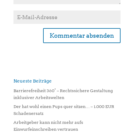
A
l
t
e
r
n
Neueste Beiträge
a
Barrierefreiheit 360° – Rechtssichere Gestaltung
t
inklusiver Arbeitswelten
i
Der hat wohl einen Pups quer sitzen… – 1.000 EUR
v
Schadenersatz
e
:
Arbeitgeber kann nicht mehr aufs
Einwurfeinschreiben vertrauen