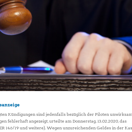
sanzeige
lgten Kündigungen sind jedenfalls bezüglich der Piloten unwirksam
en fehlerhaft angezeigt, urteilte am Donnerstag, 13.02.2020, das
 AZR 146/19 und weitere). Wegen unzureichenden Geldes in der Ka