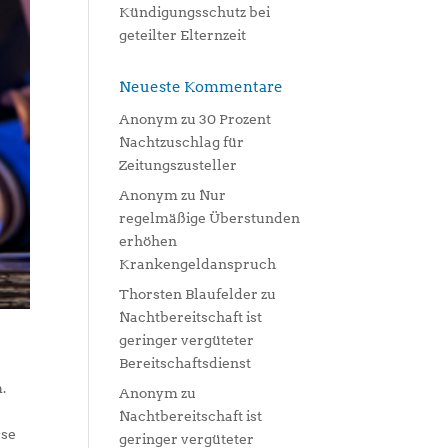
Kündigungsschutz bei
geteilter Elternzeit
Neueste Kommentare
Anonym
zu
30 Prozent
Nachtzuschlag für
Zeitungszusteller
Anonym
zu
Nur
regelmäßige Überstunden
erhöhen
Krankengeldanspruch
Thorsten Blaufelder
zu
Nachtbereitschaft ist
geringer vergüteter
Bereitschaftsdienst
.
Anonym
zu
Nachtbereitschaft ist
sse
geringer vergüteter