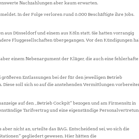
nenswerte Nachzahlungen aber kaum erwarten.
meldet. In der Folge verloren rund 6.000 Beschäftigte ihre Jobs.
n aus Düsseldorf und einem aus Köln statt. Sie hatten vorrangig
f andere Fluggesellschaften übergegangen. Vor den Kündigungen h
gte aber einem Nebenargument der Kläger, die auch eine fehlerhafte
größeren Entlassungen bei der für den jeweiligen Betrieb
. Diese soll sich so auf die anstehenden Vermittlungen vorbereite
sanzeige auf den „Betrieb Cockpit“ bezogen und am Firmensitz in
nständige Tarifvertrag und eine eigenständige Personalvertretu
ber nicht an, urteilte das BAG. Entscheidend sei, wo sich die
Stationen“ gegliedert gewesen. Hier hätten die