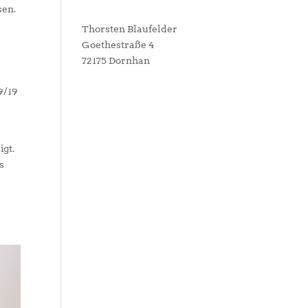
sen.
Thorsten Blaufelder
Goethestraße 4
72175 Dornhan
9/19
gt.
s