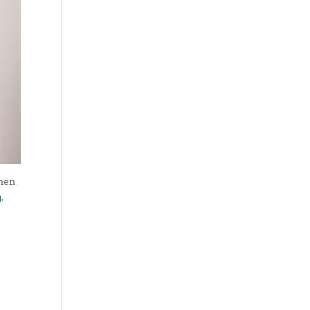
chen
g
.