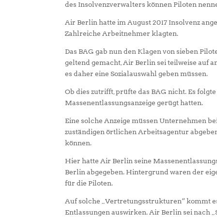
des Insolvenzverwalters können Piloten nen
Air Berlin hatte im August 2017 Insolvenz ange
Zahlreiche Arbeitnehmer klagten.
Das BAG gab nun den Klagen von sieben Pilote
geltend gemacht, Air Berlin sei teilweise au
es daher eine Sozialauswahl geben müssen.
Ob dies zutrifft, prüfte das BAG nicht. Es fol
Massenentlassungsanzeige gerügt hatten.
Eine solche Anzeige müssen Unternehmen bei 
zuständigen örtlichen Arbeitsagentur abgeben
können.
Hier hatte Air Berlin seine Massenentlassung
Berlin abgegeben. Hintergrund waren der eige
für die Piloten.
Auf solche „Vertretungsstrukturen“ kommt es a
Entlassungen auswirken. Air Berlin sei nach „