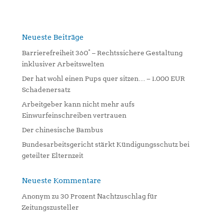
t
e
r
n
Neueste Beiträge
a
Barrierefreiheit 360° – Rechtssichere Gestaltung
t
inklusiver Arbeitswelten
i
Der hat wohl einen Pups quer sitzen… – 1.000 EUR
v
Schadenersatz
e
:
Arbeitgeber kann nicht mehr aufs
Einwurfeinschreiben vertrauen
Der chinesische Bambus
Bundesarbeitsgericht stärkt Kündigungsschutz bei
geteilter Elternzeit
Neueste Kommentare
Anonym
zu
30 Prozent Nachtzuschlag für
Zeitungszusteller