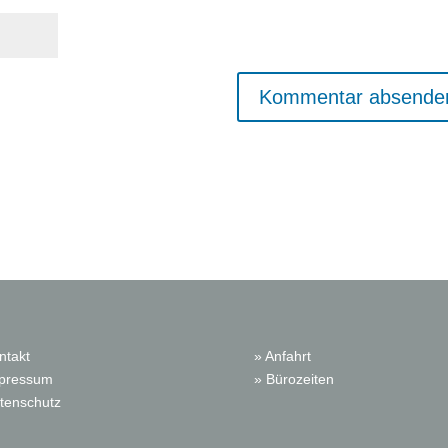
ntakt
» Anfahrt
mpressum
» Bürozeiten
tenschutz