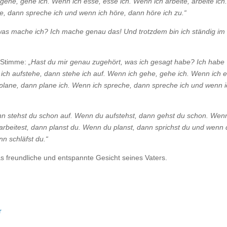
gehe, gehe ich. Wenn ich esse, esse ich. Wenn ich arbeite, arbeite ich
e, dann spreche ich und wenn ich höre, dann höre ich zu.“
as mache ich? Ich mache genau das! Und trotzdem bin ich ständig im
r Stimme:
„Hast du mir genau zugehört, was ich gesagt habe? Ich habe
 ich aufstehe, dann stehe ich auf. Wenn ich gehe, gehe ich. Wenn ich 
h plane, dann plane ich. Wenn ich spreche, dann spreche ich und wenn 
nn stehst du schon auf. Wenn du aufstehst, dann gehst du schon. Wen
 arbeitest, dann planst du. Wenn du planst, dann sprichst du und wenn
n schläfst du.“
 freundliche und entspannte Gesicht seines Vaters.