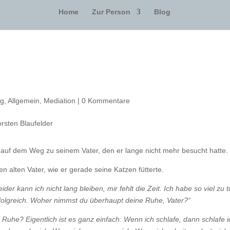
Home
Zur Person
Blog
ng
,
Allgemein
,
Mediation
|
0 Kommentare
 auf dem Weg zu seinem Vater, den er lange nicht mehr besucht hatte.
n alten Vater, wie er gerade seine Katzen fütterte.
eider kann ich nicht lang bleiben, mir fehlt die Zeit. Ich habe so viel zu t
 erfolgreich. Woher nimmst du überhaupt deine Ruhe, Vater?“
 Ruhe? Eigentlich ist es ganz einfach: Wenn ich schlafe, dann schlafe i