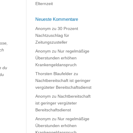
.
Elternzeit
Neueste Kommentare
Anonym
zu
30 Prozent
Nachtzuschlag für
Zeitungszusteller
esse,
ich
Anonym
zu
Nur regelmäßige
Überstunden erhöhen
Krankengeldanspruch
n du
Thorsten Blaufelder
zu
 du
Nachtbereitschaft ist geringer
vergüteter Bereitschaftsdienst
Anonym
zu
Nachtbereitschaft
ist geringer vergüteter
Bereitschaftsdienst
Anonym
zu
Nur regelmäßige
Überstunden erhöhen
Krankengeldanspruch