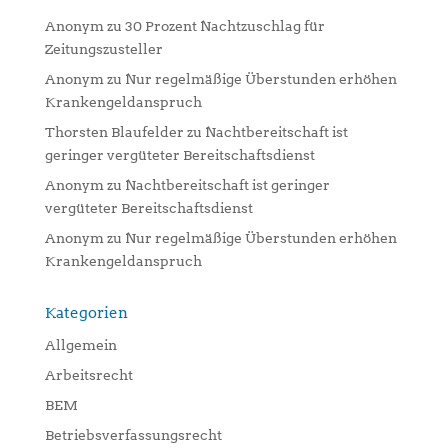
Anonym
zu
30 Prozent Nachtzuschlag für
Zeitungszusteller
Anonym
zu
Nur regelmäßige Überstunden erhöhen
Krankengeldanspruch
Thorsten Blaufelder
zu
Nachtbereitschaft ist
geringer vergüteter Bereitschaftsdienst
Anonym
zu
Nachtbereitschaft ist geringer
vergüteter Bereitschaftsdienst
Anonym
zu
Nur regelmäßige Überstunden erhöhen
Krankengeldanspruch
Kategorien
Allgemein
Arbeitsrecht
BEM
Betriebsverfassungsrecht