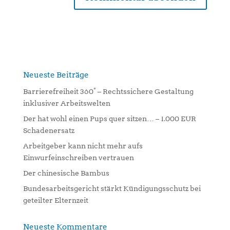
A
l
t
e
r
n
Neueste Beiträge
a
Barrierefreiheit 360° – Rechtssichere Gestaltung
t
inklusiver Arbeitswelten
i
Der hat wohl einen Pups quer sitzen… – 1.000 EUR
v
Schadenersatz
e
:
Arbeitgeber kann nicht mehr aufs
Einwurfeinschreiben vertrauen
Der chinesische Bambus
Bundesarbeitsgericht stärkt Kündigungsschutz bei
geteilter Elternzeit
Neueste Kommentare