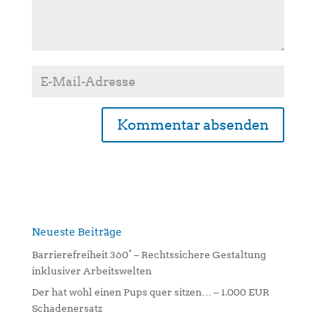
A
l
t
e
r
n
Neueste Beiträge
a
Barrierefreiheit 360° – Rechtssichere Gestaltung
t
inklusiver Arbeitswelten
i
Der hat wohl einen Pups quer sitzen… – 1.000 EUR
v
Schadenersatz
e