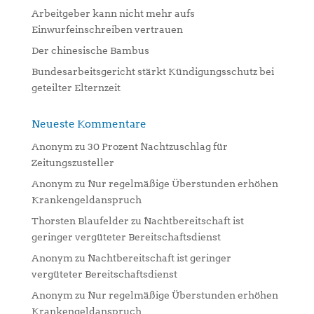
:
Arbeitgeber kann nicht mehr aufs
Einwurfeinschreiben vertrauen
Der chinesische Bambus
Bundesarbeitsgericht stärkt Kündigungsschutz bei
geteilter Elternzeit
Neueste Kommentare
Anonym
zu
30 Prozent Nachtzuschlag für
Zeitungszusteller
Anonym
zu
Nur regelmäßige Überstunden erhöhen
Krankengeldanspruch
Thorsten Blaufelder
zu
Nachtbereitschaft ist
geringer vergüteter Bereitschaftsdienst
Anonym
zu
Nachtbereitschaft ist geringer
vergüteter Bereitschaftsdienst
Anonym
zu
Nur regelmäßige Überstunden erhöhen
Krankengeldanspruch