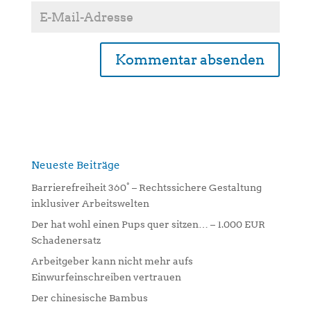
A
l
t
e
r
n
Neueste Beiträge
a
Barrierefreiheit 360° – Rechtssichere Gestaltung
t
inklusiver Arbeitswelten
i
Der hat wohl einen Pups quer sitzen… – 1.000 EUR
v
Schadenersatz
e
:
Arbeitgeber kann nicht mehr aufs
Einwurfeinschreiben vertrauen
Der chinesische Bambus