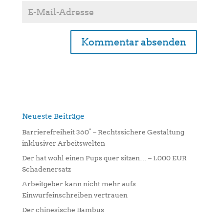
A
l
t
e
r
n
Neueste Beiträge
a
Barrierefreiheit 360° – Rechtssichere Gestaltung
t
inklusiver Arbeitswelten
i
Der hat wohl einen Pups quer sitzen… – 1.000 EUR
v
Schadenersatz
e
:
Arbeitgeber kann nicht mehr aufs
Einwurfeinschreiben vertrauen
Der chinesische Bambus