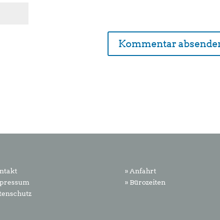
ntakt
» Anfahrt
mpressum
» Bürozeiten
tenschutz