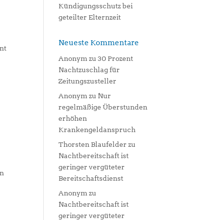
Kündigungsschutz bei
geteilter Elternzeit
m
Neueste Kommentare
nt
Anonym
zu
30 Prozent
Nachtzuschlag für
Zeitungszusteller
Anonym
zu
Nur
regelmäßige Überstunden
erhöhen
Krankengeldanspruch
Thorsten Blaufelder
zu
Nachtbereitschaft ist
geringer vergüteter
en
Bereitschaftsdienst
Anonym
zu
Nachtbereitschaft ist
geringer vergüteter