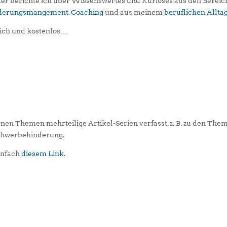
er berichte ich über Wissenswertes und Kurioses aus den Berei
iederungsmangement
,
Coaching
und aus meinem
beruflichen Allta
ich und kostenlos…
enen Themen mehrteilige Artikel-Serien verfasst, z. B. zu den The
Schwerbehinderung.
einfach
diesem Link
.