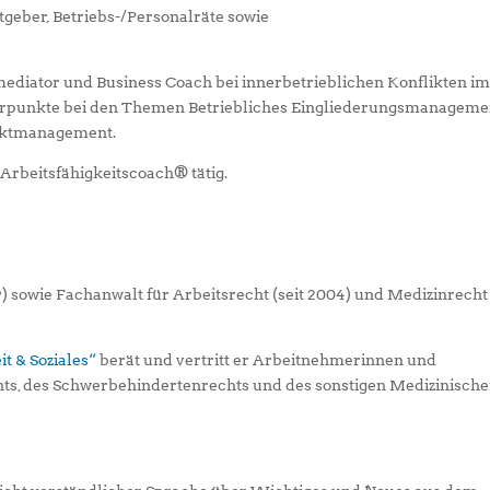
eber, Betriebs-/Personalräte sowie
mediator und Business Coach bei innerbetrieblichen Konflikten i
hwerpunkte bei den Themen Betriebliches Eingliederungsmanageme
liktmanagement.
r Arbeitsfähigkeitscoach® tätig.
9) sowie Fachanwalt für Arbeitsrecht (seit 2004) und Medizinrecht
t & Soziales“
berät und vertritt er Arbeitnehmerinnen und
hts, des Schwerbehindertenrechts und des sonstigen Medizinisch