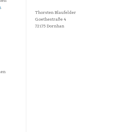
chen
g
.
Thorsten Blaufelder
Goethestraße 4
72175 Dornhan
men