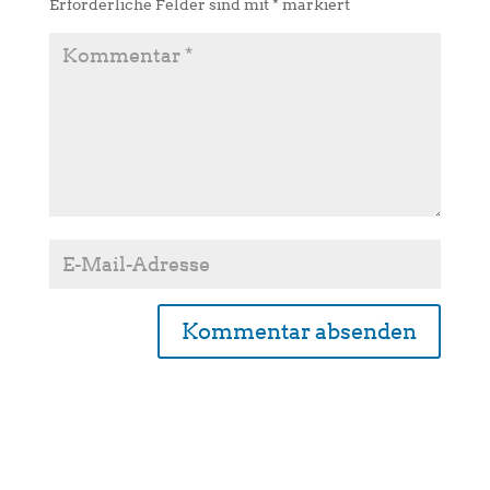
Erforderliche Felder sind mit
*
markiert
A
l
t
e
r