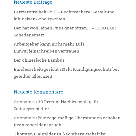
n
Neueste Beiträge
a
Barrierefreiheit 360° – Rechtssichere Gestaltung
t
inklusiver Arbeitswelten
i
Der hat wohl einen Pups quer sitzen… – 1.000 EUR
v
Schadenersatz
e
:
Arbeitgeber kann nicht mehr aufs
Einwurfeinschreiben vertrauen
Der chinesische Bambus
Bundesarbeitsgericht stärkt Kündigungsschutz bei
geteilter Elternzeit
Neueste Kommentare
Anonym
zu
30 Prozent Nachtzuschlag für
Zeitungszusteller
Anonym
zu
Nur regelmäßige Überstunden erhöhen
Krankengeldanspruch
Thorsten Blaufelder
zu
Nachtbereitschaft ist