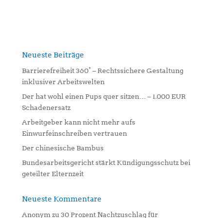
l
t
e
r
n
Neueste Beiträge
a
Barrierefreiheit 360° – Rechtssichere Gestaltung
t
inklusiver Arbeitswelten
i
Der hat wohl einen Pups quer sitzen… – 1.000 EUR
v
Schadenersatz
e
:
Arbeitgeber kann nicht mehr aufs
Einwurfeinschreiben vertrauen
Der chinesische Bambus
Bundesarbeitsgericht stärkt Kündigungsschutz bei
geteilter Elternzeit
Neueste Kommentare
Anonym
zu
30 Prozent Nachtzuschlag für