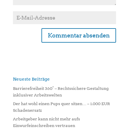
A
l
t
e
r
n
Neueste Beiträge
a
Barrierefreiheit 360° – Rechtssichere Gestaltung
t
inklusiver Arbeitswelten
i
Der hat wohl einen Pups quer sitzen… – 1.000 EUR
v
Schadenersatz
e
:
Arbeitgeber kann nicht mehr aufs
Einwurfeinschreiben vertrauen