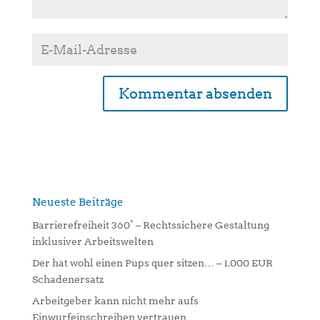
A
l
t
e
r
n
Neueste Beiträge
a
Barrierefreiheit 360° – Rechtssichere Gestaltung
t
inklusiver Arbeitswelten
i
Der hat wohl einen Pups quer sitzen… – 1.000 EUR
v
Schadenersatz
e
:
Arbeitgeber kann nicht mehr aufs
Einwurfeinschreiben vertrauen