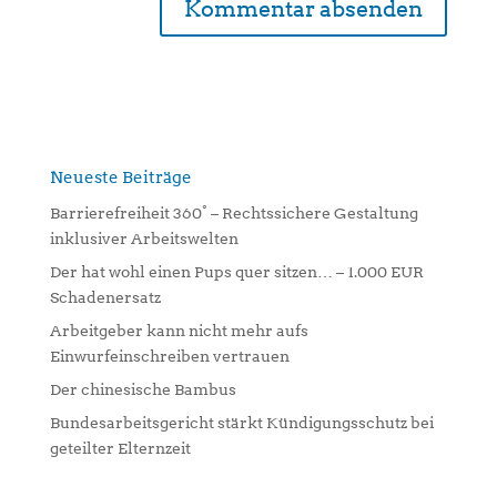
A
l
t
e
r
n
Neueste Beiträge
a
Barrierefreiheit 360° – Rechtssichere Gestaltung
t
inklusiver Arbeitswelten
i
Der hat wohl einen Pups quer sitzen… – 1.000 EUR
v
Schadenersatz
e
:
Arbeitgeber kann nicht mehr aufs
Einwurfeinschreiben vertrauen
Der chinesische Bambus
Bundesarbeitsgericht stärkt Kündigungsschutz bei
geteilter Elternzeit