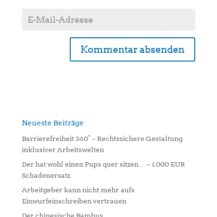
A
l
t
e
r
n
Neueste Beiträge
a
Barrierefreiheit 360° – Rechtssichere Gestaltung
t
inklusiver Arbeitswelten
i
Der hat wohl einen Pups quer sitzen… – 1.000 EUR
v
Schadenersatz
e
:
Arbeitgeber kann nicht mehr aufs
Einwurfeinschreiben vertrauen
Der chinesische Bambus