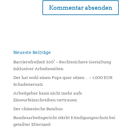
A
l
t
e
r
n
Neueste Beiträge
a
Barrierefreiheit 360° – Rechtssichere Gestaltung
t
inklusiver Arbeitswelten
i
Der hat wohl einen Pups quer sitzen… – 1.000 EUR
v
Schadenersatz
e
:
Arbeitgeber kann nicht mehr aufs
Einwurfeinschreiben vertrauen
Der chinesische Bambus
Bundesarbeitsgericht stärkt Kündigungsschutz bei
geteilter Elternzeit