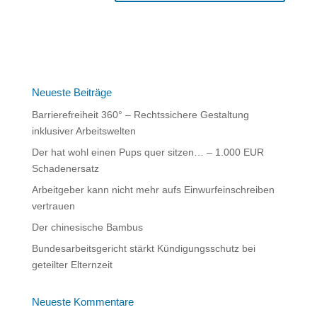
A
l
t
e
r
n
Neueste Beiträge
a
Barrierefreiheit 360° – Rechtssichere Gestaltung
t
inklusiver Arbeitswelten
i
Der hat wohl einen Pups quer sitzen… – 1.000 EUR
v
Schadenersatz
e
:
Arbeitgeber kann nicht mehr aufs Einwurfeinschreiben
vertrauen
Der chinesische Bambus
Bundesarbeitsgericht stärkt Kündigungsschutz bei
geteilter Elternzeit
Neueste Kommentare