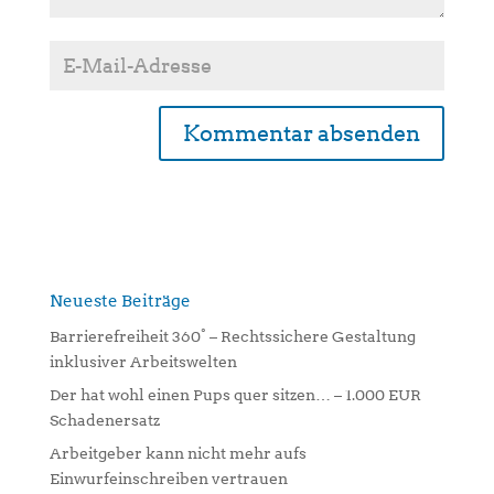
A
l
t
e
r
n
Neueste Beiträge
a
Barrierefreiheit 360° – Rechtssichere Gestaltung
t
inklusiver Arbeitswelten
i
Der hat wohl einen Pups quer sitzen… – 1.000 EUR
v
Schadenersatz
e
:
Arbeitgeber kann nicht mehr aufs
Einwurfeinschreiben vertrauen