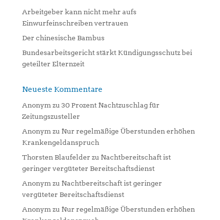
e
:
Arbeitgeber kann nicht mehr aufs
Einwurfeinschreiben vertrauen
Der chinesische Bambus
Bundesarbeitsgericht stärkt Kündigungsschutz bei
geteilter Elternzeit
Neueste Kommentare
Anonym
zu
30 Prozent Nachtzuschlag für
Zeitungszusteller
Anonym
zu
Nur regelmäßige Überstunden erhöhen
Krankengeldanspruch
Thorsten Blaufelder
zu
Nachtbereitschaft ist
geringer vergüteter Bereitschaftsdienst
Anonym
zu
Nachtbereitschaft ist geringer
vergüteter Bereitschaftsdienst
Anonym
zu
Nur regelmäßige Überstunden erhöhen