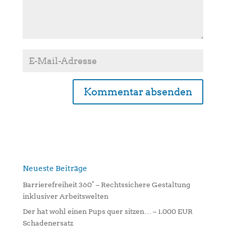
A
l
t
e
r
n
Neueste Beiträge
a
Barrierefreiheit 360° – Rechtssichere Gestaltung
t
inklusiver Arbeitswelten
i
Der hat wohl einen Pups quer sitzen… – 1.000 EUR
v
Schadenersatz