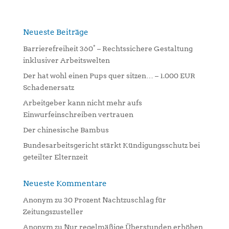
e
r
n
Neueste Beiträge
a
Barrierefreiheit 360° – Rechtssichere Gestaltung
t
inklusiver Arbeitswelten
i
Der hat wohl einen Pups quer sitzen… – 1.000 EUR
v
Schadenersatz
e
:
Arbeitgeber kann nicht mehr aufs
Einwurfeinschreiben vertrauen
Der chinesische Bambus
Bundesarbeitsgericht stärkt Kündigungsschutz bei
geteilter Elternzeit
Neueste Kommentare
Anonym
zu
30 Prozent Nachtzuschlag für
Zeitungszusteller
Anonym
zu
Nur regelmäßige Überstunden erhöhen