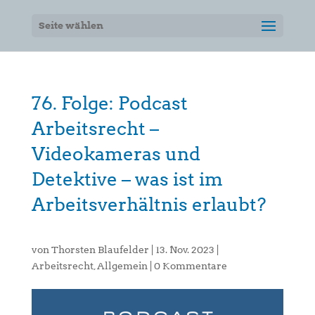
Seite wählen
76. Folge: Podcast
Arbeitsrecht –
Videokameras und
Detektive – was ist im
Arbeitsverhältnis erlaubt?
von
Thorsten Blaufelder
|
13. Nov. 2023
|
Arbeitsrecht
,
Allgemein
|
0 Kommentare