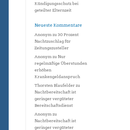
Kündigungsschutz bei
geteilter Elternzeit
Neueste Kommentare
Anonym
zu
30 Prozent
Nachtzuschlag für
Zeitungszusteller
Anonym
zu
Nur
regelmäßige Überstunden
erhöhen
Krankengeldanspruch
Thorsten Blaufelder
zu
Nachtbereitschaft ist
geringer vergüteter
Bereitschaftsdienst
Anonym
zu
Nachtbereitschaft ist
geringer vergüteter