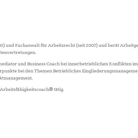
02) und Fachanwalt für Arbeitsrecht (seit 2007) und berät Arbeitg
rtenvertretungen.
mediator und Business Coach bei innerbetrieblichen Konflikten i
hwerpunkte bei den Themen Betriebliches Eingliederungsmanageme
liktmanagement.
r Arbeitsfähigkeitscoach® tätig.