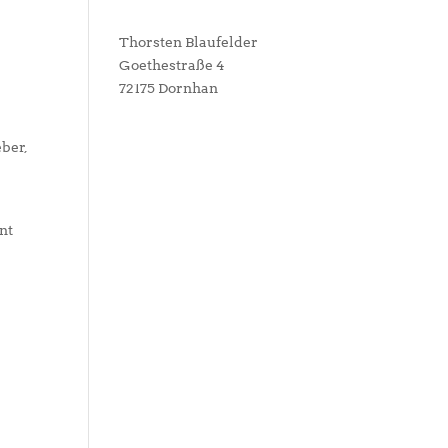
Thorsten Blaufelder
Goethestraße 4
72175 Dornhan
eber,
m
nt