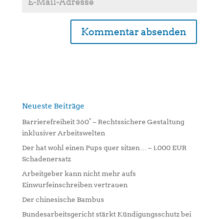
A
l
t
e
r
n
Neueste Beiträge
a
Barrierefreiheit 360° – Rechtssichere Gestaltung
t
inklusiver Arbeitswelten
i
Der hat wohl einen Pups quer sitzen… – 1.000 EUR
v
Schadenersatz
e
:
Arbeitgeber kann nicht mehr aufs
Einwurfeinschreiben vertrauen
Der chinesische Bambus
Bundesarbeitsgericht stärkt Kündigungsschutz bei