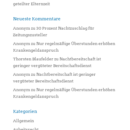
geteilter Elternzeit
Neueste Kommentare
Anonym
zu
30 Prozent Nachtzuschlag für
Zeitungszusteller
Anonym
zu
Nur regelmäßige Überstunden erhöhen
Krankengeldanspruch
Thorsten Blaufelder
zu
Nachtbereitschaft ist
geringer vergüteter Bereitschaftsdienst
Anonym
zu
Nachtbereitschaft ist geringer
vergüteter Bereitschaftsdienst
Anonym
zu
Nur regelmäßige Überstunden erhöhen
Krankengeldanspruch
Kategorien
Allgemein
Arbeitsrecht