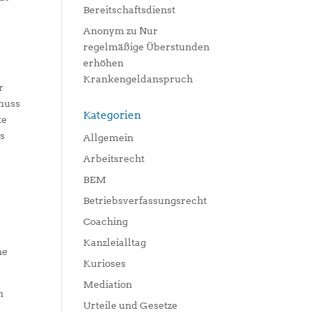
Bereitschaftsdienst
Anonym
zu
Nur
regelmäßige Überstunden
erhöhen
Krankengeldanspruch
r
 muss
Kategorien
te
is
Allgemein
Arbeitsrecht
BEM
Betriebsverfassungsrecht
e
Coaching
Kanzleialltag
ne
Kurioses
Mediation
n
Urteile und Gesetze