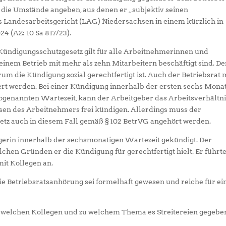
r die Umstände angeben, aus denen er „subjektiv seinen
s Landesarbeitsgericht (LAG) Niedersachsen in einem kürzlich in
4 (AZ: 10 Sa 817/23).
ündigungsschutzgesetz gilt für alle Arbeitnehmerinnen und
einem Betrieb mit mehr als zehn Mitarbeitern beschäftigt sind. De
 die Kündigung sozial gerechtfertigt ist. Auch der Betriebsrat
t werden. Bei einer Kündigung innerhalb der ersten sechs Mona
 sogenannten Wartezeit, kann der Arbeitgeber das Arbeitsverhältn
sen des Arbeitnehmers frei kündigen. Allerdings muss der
etz auch in diesem Fall gemäß § 102 BetrVG angehört werden.
gerin innerhalb der sechsmonatigen Wartezeit gekündigt. Der
lchen Gründen er die Kündigung für gerechtfertigt hielt. Er führt
mit Kollegen an.
e Betriebsratsanhörung sei formelhaft gewesen und reiche für ei
it welchen Kollegen und zu welchem Thema es Streitereien gegebe