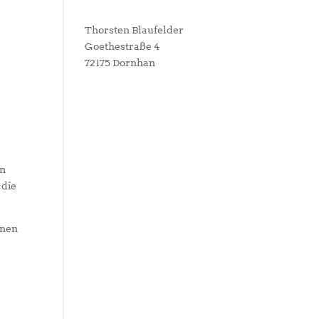
Thorsten Blaufelder
Goethestraße 4
72175 Dornhan
an
 die
inen