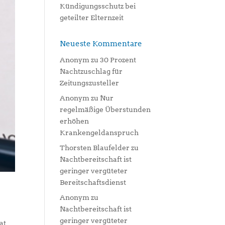
Kündigungsschutz bei
geteilter Elternzeit
Neueste Kommentare
Anonym
zu
30 Prozent
Nachtzuschlag für
Zeitungszusteller
Anonym
zu
Nur
regelmäßige Überstunden
erhöhen
Krankengeldanspruch
Thorsten Blaufelder
zu
Nachtbereitschaft ist
geringer vergüteter
Bereitschaftsdienst
Anonym
zu
Nachtbereitschaft ist
geringer vergüteter
at