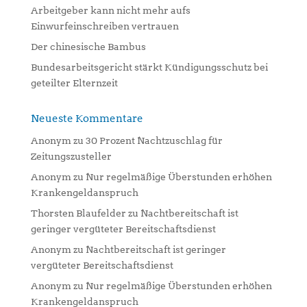
:
Arbeitgeber kann nicht mehr aufs
Einwurfeinschreiben vertrauen
Der chinesische Bambus
Bundesarbeitsgericht stärkt Kündigungsschutz bei
geteilter Elternzeit
Neueste Kommentare
Anonym
zu
30 Prozent Nachtzuschlag für
Zeitungszusteller
Anonym
zu
Nur regelmäßige Überstunden erhöhen
Krankengeldanspruch
Thorsten Blaufelder
zu
Nachtbereitschaft ist
geringer vergüteter Bereitschaftsdienst
Anonym
zu
Nachtbereitschaft ist geringer
vergüteter Bereitschaftsdienst
Anonym
zu
Nur regelmäßige Überstunden erhöhen
Krankengeldanspruch