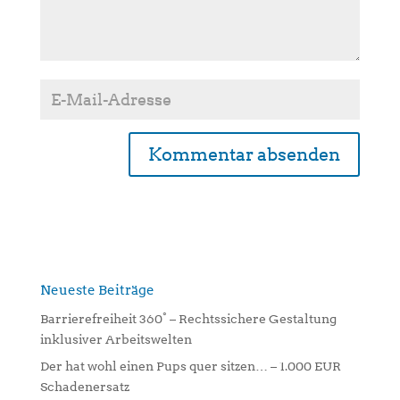
A
l
t
e
r
n
Neueste Beiträge
a
Barrierefreiheit 360° – Rechtssichere Gestaltung
t
inklusiver Arbeitswelten
i
Der hat wohl einen Pups quer sitzen… – 1.000 EUR
v
Schadenersatz
e