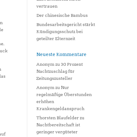
vertrauen
Der chinesische Bambus
im
Bundesarbeitsgericht stärkt
de
Kündigungsschutz bei
geteilter Elternzeit
e.
ruck
Neueste Kommentare
Anonym
zu
30 Prozent
n
Nachtzuschlag für
das
Zeitungszusteller
Anonym
zu
Nur
regelmäßige Überstunden
erhöhen
Krankengeldanspruch
Thorsten Blaufelder
zu
Nachtbereitschaft ist
geringer vergüteter
auf