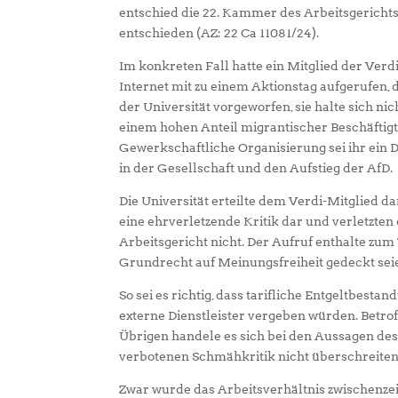
entschied die 22. Kammer des Arbeitsgerichts
entschieden (AZ: 22 Ca 11081/24).
Im konkreten Fall hatte ein Mitglied der Verd
Internet mit zu einem Aktionstag aufgerufen, 
der Universität vorgeworfen, sie halte sich ni
einem hohen Anteil migrantischer Beschäfti
Gewerkschaftliche Organisierung sei ihr ein 
in der Gesellschaft und den Aufstieg der AfD.
Die Universität erteilte dem Verdi-Mitglied 
eine ehrverletzende Kritik dar und verletzten 
Arbeitsgericht nicht. Der Aufruf enthalte zu
Grundrecht auf Meinungsfreiheit gedeckt sei
So sei es richtig, dass tarifliche Entgeltbest
externe Dienstleister vergeben würden. Betrof
Übrigen handele es sich bei den Aussagen des 
verbotenen Schmähkritik nicht überschreiten
Zwar wurde das Arbeitsverhältnis zwischenzei