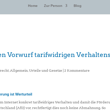
Home
Zur Person
Blog
n Vorwurf tarifwidrigen Verhalten
recht
,
Allgemein
,
Urteile und Gesetze
|
2 Kommentare
rung ist Werturteil
im Internet konkret tarifwidriges Verhalten und damit die Förder
tschland (AfD) vor, rechtfertigt dies noch keine Abmahnung. So