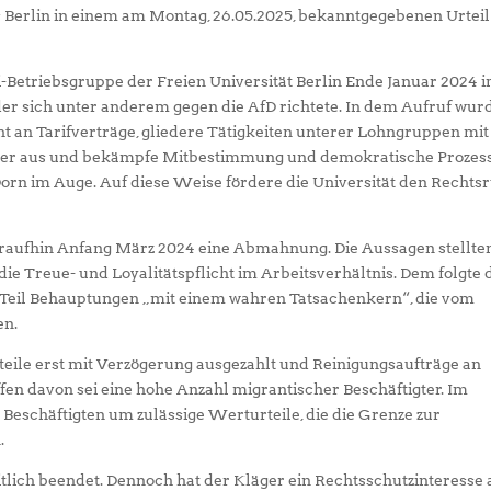
 Berlin in einem am Montag, 26.05.2025, bekanntgegebenen Urteil
i-Betriebsgruppe der Freien Universität Berlin Ende Januar 2024 
der sich unter anderem gegen die AfD richtete. In dem Aufruf wur
cht an Tarifverträge, gliedere Tätigkeiten unterer Lohngruppen mit
gter aus und bekämpfe Mitbestimmung und demokratische Prozess
Dorn im Auge. Auf diese Weise fördere die Universität den Rechts
daraufhin Anfang März 2024 eine Abmahnung. Die Aussagen stellte
die Treue- und Loyalitätspflicht im Arbeitsverhältnis. Dem folgte 
m Teil Behauptungen „mit einem wahren Tatsachenkern“, die vom
en.
andteile erst mit Verzögerung ausgezahlt und Reinigungsaufträge an
fen davon sei eine hohe Anzahl migrantischer Beschäftigter. Im
Beschäftigten um zulässige Werturteile, die die Grenze zur
.
tlich beendet. Dennoch hat der Kläger ein Rechtsschutzinteresse 