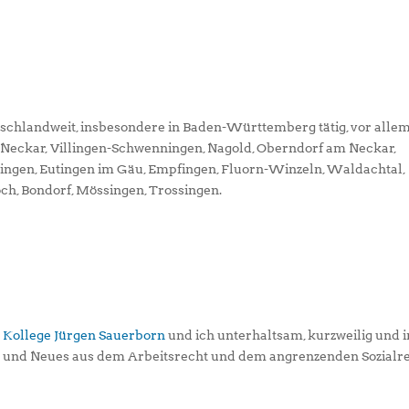
tschlandweit, insbesondere in Baden-Württemberg tätig, vor alle
m Neckar, Villingen-Schwenningen, Nagold, Oberndorf am Neckar,
ningen, Eutingen im Gäu, Empfingen, Fluorn-Winzeln, Waldachtal,
och, Bondorf, Mössingen, Trossingen.
 Kollege Jürgen Sauerborn
und ich unterhaltsam, kurzweilig und i
s und Neues aus dem Arbeitsrecht und dem angrenzenden Sozialr