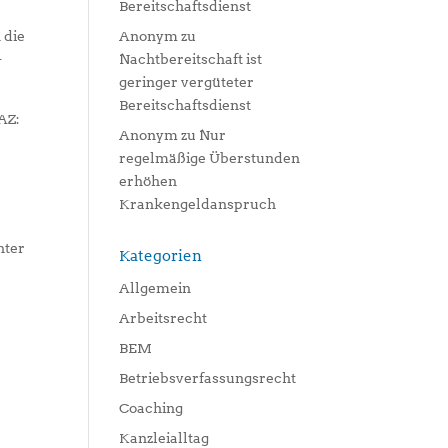
Bereitschaftsdienst
 die
Anonym
zu
-
Nachtbereitschaft ist
geringer vergüteter
Bereitschaftsdienst
AZ:
Anonym
zu
Nur
regelmäßige Überstunden
erhöhen
Krankengeldanspruch
hter
Kategorien
Allgemein
Arbeitsrecht
BEM
Betriebsverfassungsrecht
Coaching
Kanzleialltag