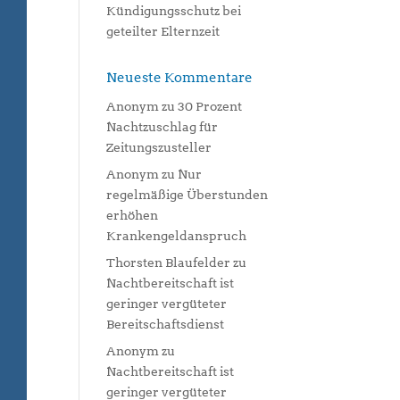
Kündigungsschutz bei
geteilter Elternzeit
Neueste Kommentare
Anonym
zu
30 Prozent
Nachtzuschlag für
Zeitungszusteller
Anonym
zu
Nur
regelmäßige Überstunden
erhöhen
Krankengeldanspruch
Thorsten Blaufelder
zu
Nachtbereitschaft ist
geringer vergüteter
Bereitschaftsdienst
Anonym
zu
Nachtbereitschaft ist
geringer vergüteter