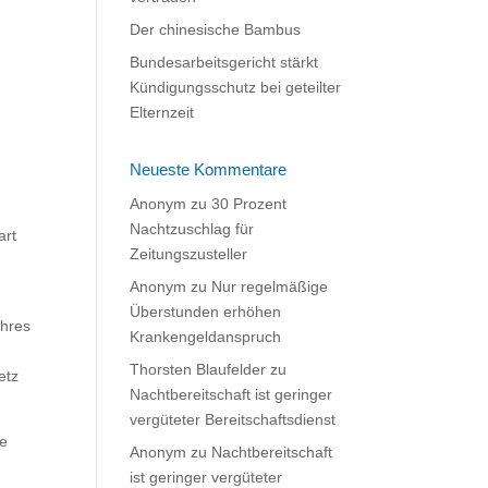
Der chinesische Bambus
Bundesarbeitsgericht stärkt
Kündigungsschutz bei geteilter
Elternzeit
Neueste Kommentare
Anonym
zu
30 Prozent
Nachtzuschlag für
art
Zeitungszusteller
Anonym
zu
Nur regelmäßige
Überstunden erhöhen
ihres
Krankengeldanspruch
Thorsten Blaufelder
zu
etz
Nachtbereitschaft ist geringer
vergüteter Bereitschaftsdienst
ie
Anonym
zu
Nachtbereitschaft
ist geringer vergüteter