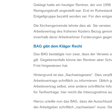
Geklagt hatte ein heutiger Rentner, der von 1996
Reinigungskraft angestellt war. Erst im Ruhestand
Entgeltgruppe bezahlt worden sei. Für den entga
Die Kirchengemeinde lehnte dies ab. Sie verwies 
Arbeitsvertrag des früheren Küsters Bezug genom
innerhalb derer Arbeitnehmer Forderungen gege
BAG gibt dem Kläger Recht
Das BAG bestätigte nun zwar, dass der Verweis au
gilt. Gegebenenfalls könne der Rentner aber Sch
Frist hingewiesen hat.
Hintergrund ist das „Nachweisgesetz“. Dies verpfl
Arbeitsvertrags schriftlich zu informieren. Üblic
Arbeitsvertrag selbst, eine andere schriftliche I
für Tarifverträge; hier reicht die Inbezugnahme au
Hierzu urteilte nun das BAG, dass die Ausschluss
der Arbeitgeber schriftlich „nachweisen“ muss. Di