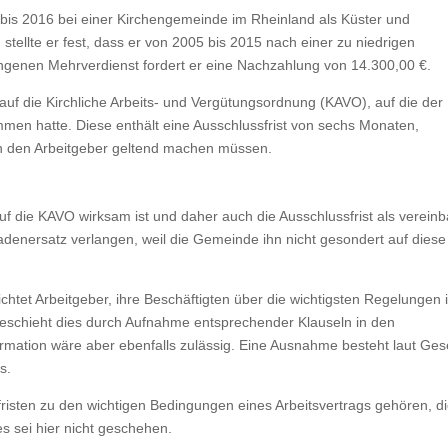
 bis 2016 bei einer Kirchengemeinde im Rheinland als Küster und
 stellte er fest, dass er von 2005 bis 2015 nach einer zu niedrigen
ngenen Mehrverdienst fordert er eine Nachzahlung von 14.300,00 €.
auf die Kirchliche Arbeits- und Vergütungsordnung (KAVO), auf die der
men hatte. Diese enthält eine Ausschlussfrist von sechs Monaten,
n den Arbeitgeber geltend machen müssen.
f die KAVO wirksam ist und daher auch die Ausschlussfrist als vereinb
adenersatz verlangen, weil die Gemeinde ihn nicht gesondert auf diese
ichtet Arbeitgeber, ihre Beschäftigten über die wichtigsten Regelungen 
h geschieht dies durch Aufnahme entsprechender Klauseln in den
nformation wäre aber ebenfalls zulässig. Eine Ausnahme besteht laut Ges
s.
fristen zu den wichtigen Bedingungen eines Arbeitsvertrags gehören, d
es sei hier nicht geschehen.