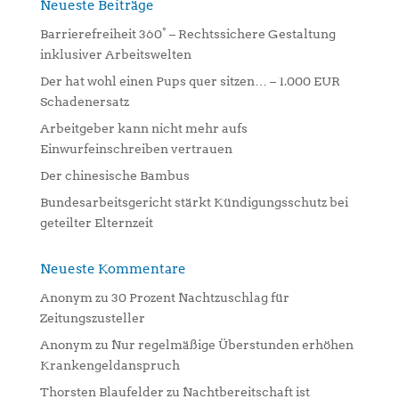
n
Neueste Beiträge
a
Barrierefreiheit 360° – Rechtssichere Gestaltung
t
inklusiver Arbeitswelten
i
Der hat wohl einen Pups quer sitzen… – 1.000 EUR
v
Schadenersatz
e
:
Arbeitgeber kann nicht mehr aufs
Einwurfeinschreiben vertrauen
Der chinesische Bambus
Bundesarbeitsgericht stärkt Kündigungsschutz bei
geteilter Elternzeit
Neueste Kommentare
Anonym
zu
30 Prozent Nachtzuschlag für
Zeitungszusteller
Anonym
zu
Nur regelmäßige Überstunden erhöhen
Krankengeldanspruch
Thorsten Blaufelder
zu
Nachtbereitschaft ist