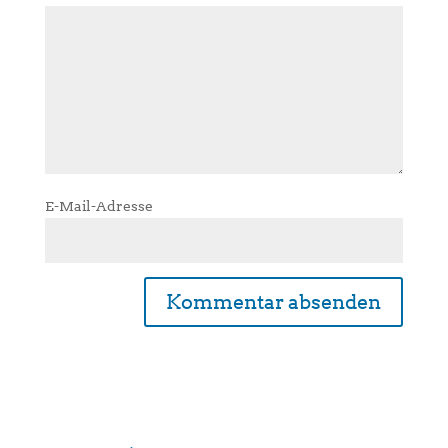
E-Mail-Adresse
A
l
t
e
r