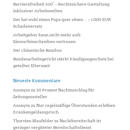
a
Barrierefreiheit 360° – Rechtssichere Gestaltung
t
inklusiver Arbeitswelten
i
Der hat wohl einen Pups quer sitzen… – 1.000 EUR
v
Schadenersatz
e
:
Arbeitgeber kann nicht mehr aufs
Einwurfeinschreiben vertrauen
Der chinesische Bambus
Bundesarbeitsgericht stärkt Kündigungsschutz bei
geteilter Elternzeit
Neueste Kommentare
Anonym
zu
30 Prozent Nachtzuschlag für
Zeitungszusteller
Anonym
zu
Nur regelmäßige Überstunden erhöhen
Krankengeldanspruch
Thorsten Blaufelder
zu
Nachtbereitschaft ist
geringer vergüteter Bereitschaftsdienst