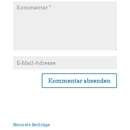
A
l
t
e
r
n
Neueste Beiträge