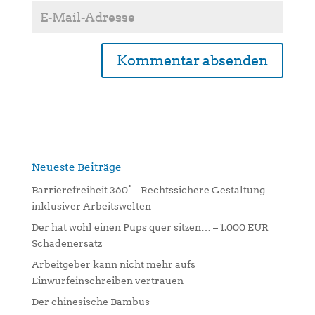
A
l
t
e
r
n
Neueste Beiträge
a
Barrierefreiheit 360° – Rechtssichere Gestaltung
t
inklusiver Arbeitswelten
i
Der hat wohl einen Pups quer sitzen… – 1.000 EUR
v
Schadenersatz
e
:
Arbeitgeber kann nicht mehr aufs
Einwurfeinschreiben vertrauen
Der chinesische Bambus